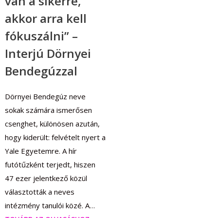
van a sikerre,
akkor arra kell
fókuszálni” –
Interjú Dörnyei
Bendegúzzal
Dörnyei Bendegúz neve
sokak számára ismerősen
csenghet, különösen azután,
hogy kiderült: felvételt nyert a
Yale Egyetemre. A hír
futótűzként terjedt, hiszen
47 ezer jelentkező közül
választották a neves
intézmény tanulói közé. A…