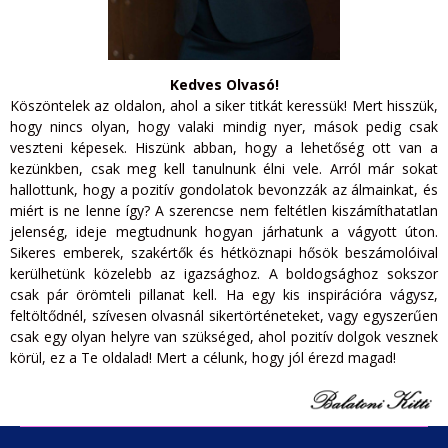
Kedves Olvasó!
Köszöntelek az oldalon, ahol a siker titkát keressük! Mert hisszük,
hogy nincs olyan, hogy valaki mindig nyer, mások pedig csak
veszteni képesek. Hiszünk abban, hogy a lehetőség ott van a
kezünkben, csak meg kell tanulnunk élni vele. Arról már sokat
hallottunk, hogy a pozitív gondolatok bevonzzák az álmainkat, és
miért is ne lenne így? A szerencse nem feltétlen kiszámíthatatlan
jelenség, ideje megtudnunk hogyan járhatunk a vágyott úton.
Sikeres emberek, szakértők és hétköznapi hősök beszámolóival
kerülhetünk közelebb az igazsághoz. A boldogsághoz sokszor
csak pár örömteli pillanat kell. Ha egy kis inspirációra vágysz,
feltöltődnél, szívesen olvasnál sikertörténeteket, vagy egyszerűen
csak egy olyan helyre van szükséged, ahol pozitív dolgok vesznek
körül, ez a Te oldalad! Mert a célunk, hogy jól érezd magad!