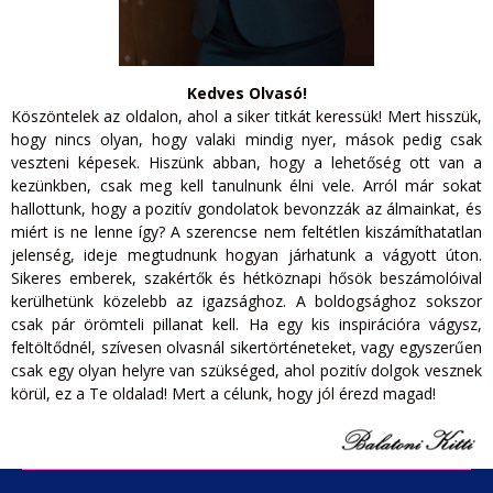
Kedves Olvasó!
Köszöntelek az oldalon, ahol a siker titkát keressük! Mert hisszük,
hogy nincs olyan, hogy valaki mindig nyer, mások pedig csak
veszteni képesek. Hiszünk abban, hogy a lehetőség ott van a
kezünkben, csak meg kell tanulnunk élni vele. Arról már sokat
hallottunk, hogy a pozitív gondolatok bevonzzák az álmainkat, és
miért is ne lenne így? A szerencse nem feltétlen kiszámíthatatlan
jelenség, ideje megtudnunk hogyan járhatunk a vágyott úton.
Sikeres emberek, szakértők és hétköznapi hősök beszámolóival
kerülhetünk közelebb az igazsághoz. A boldogsághoz sokszor
csak pár örömteli pillanat kell. Ha egy kis inspirációra vágysz,
feltöltődnél, szívesen olvasnál sikertörténeteket, vagy egyszerűen
csak egy olyan helyre van szükséged, ahol pozitív dolgok vesznek
körül, ez a Te oldalad! Mert a célunk, hogy jól érezd magad!