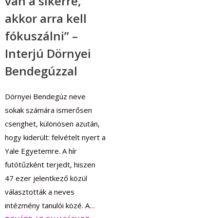
van a sikerre,
akkor arra kell
fókuszálni” –
Interjú Dörnyei
Bendegúzzal
Dörnyei Bendegúz neve
sokak számára ismerősen
csenghet, különösen azután,
hogy kiderült: felvételt nyert a
Yale Egyetemre. A hír
futótűzként terjedt, hiszen
47 ezer jelentkező közül
választották a neves
intézmény tanulói közé. A…